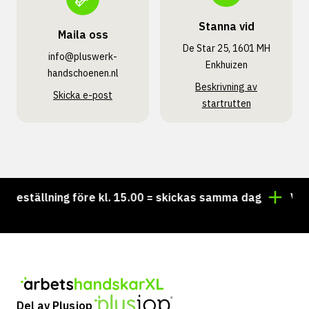
Stanna vid
Maila oss
De Star 25, 1601 MH
info@pluswerk­
Enkhuizen
handschoenen.nl
Beskrivning av
Skicka e-post
startrutten
eställning före kl. 15.00 = skickas samma dag
Vill du
Del av Plusjop