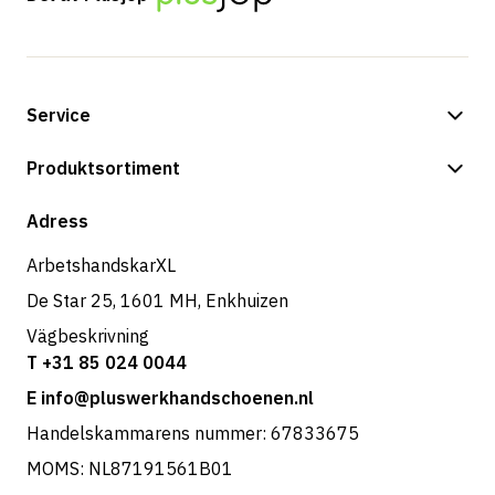
Service
Betalningsalternativ
Produktsortiment
Frakt & leverans
Butik
Adress
Returer & service
ArbetshandskarXL
De Star 25, 1601 MH, Enkhuizen
Vägbeskrivning
T +31 85 024 0044
E info@pluswerkhandschoenen.nl
Handelskammarens nummer: 67833675
MOMS: NL87191561B01