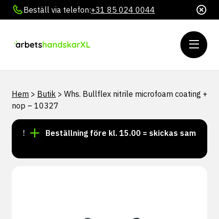
Beställ via telefon:
+31 85 024 0044
Hem
>
Butik
>
Whs. Bullflex nitrile microfoam coating +
nop – 10327
ger!
Beställning före kl. 15.00 = skickas samma dag