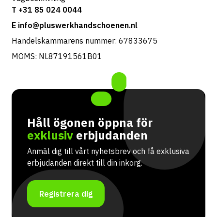
T +31 85 024 0044
E info@pluswerkhandschoenen.nl
Handelskammarens nummer: 67833675
MOMS: NL87191561B01
Håll ögonen öppna för
exklusiv
erbjudanden
Anmäl dig till vårt nyhetsbrev och få exklusiva
erbjudanden direkt till din inkorg.
Registrera dig