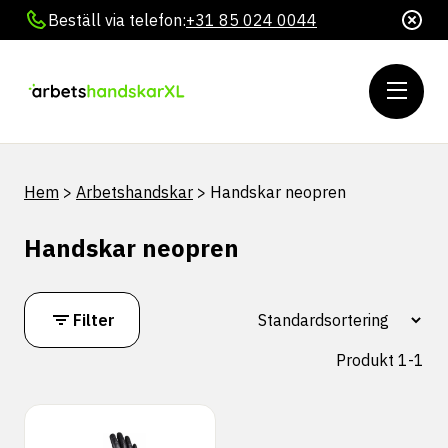
Beställ via telefon:
+31 85 024 0044
Hem
>
Arbetshandskar
>
Handskar neopren
Handskar neopren
Filter
Produkt 1-1