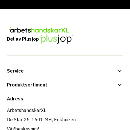
Del av Plusjop
Service
Betalningsalternativ
Produktsortiment
Frakt & leverans
Butik
Adress
Returer & service
ArbetshandskarXL
De Star 25, 1601 MH, Enkhuizen
Vägbeskrivning