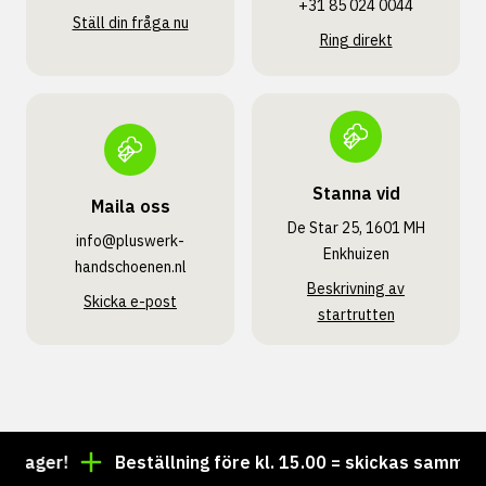
+31 85 024 0044
Ställ din fråga nu
Ring direkt
Stanna vid
Maila oss
De Star 25, 1601 MH
info@pluswerk­
Enkhuizen
handschoenen.nl
Beskrivning av
Skicka e-post
startrutten
i lager!
Beställning före kl. 15.00 = skickas samma d