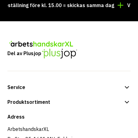
tällning före kl. 15.00 = skickas samma dag
Vill du h
Del av Plusjop
Service
Betalningsalternativ
Produktsortiment
Butik
Adress
ArbetshandskarXL