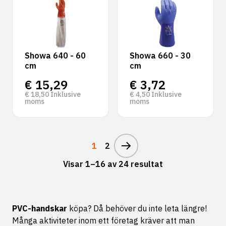
Showa 640 - 60
Showa 660 - 30
cm
cm
€
15,29
€
3,72
€
18,50
Inklusive
€
4,50
Inklusive
moms
moms
1
2
Visar 1–16 av 24 resultat
PVC-handskar
köpa? Då behöver du inte leta längre!
Många aktiviteter inom ett företag kräver att man