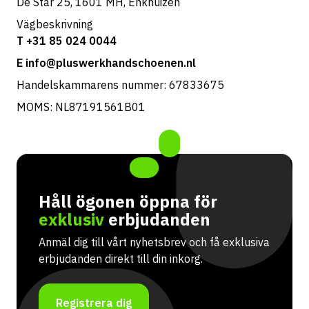
De Star 25, 1601 MH, Enkhuizen
Vägbeskrivning
T +31 85 024 0044
E info@pluswerkhandschoenen.nl
Handelskammarens nummer: 67833675
MOMS: NL87191561B01
Håll ögonen öppna för
exklusiv
erbjudanden
Anmäl dig till vårt nyhetsbrev och få exklusiva
erbjudanden direkt till din inkorg.
Registrera dig