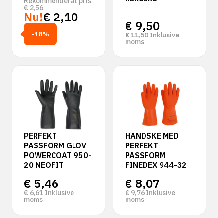
Rekommenderat pris
€
2,56
Nu!
€
2,10
€
9,50
-18%
€
11,50
Inklusive
moms
PERFEKT
HANDSKE MED
PASSFORM GLOV
PERFEKT
POWERCOAT 950-
PASSFORM
20 NEOFIT
FINEDEX 944-32
€
5,46
€
8,07
€
6,61
Inklusive
€
9,76
Inklusive
moms
moms