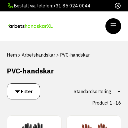
Beställ via telefon:
+31 85 024 0044
Hem
>
Arbetshandskar
>
PVC-handskar
PVC-handskar
Filter
Product 1–16