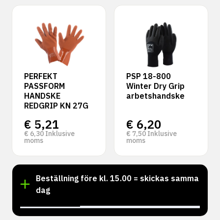
PERFEKT
PSP 18-800
PASSFORM
Winter Dry Grip
HANDSKE
arbetshandske
REDGRIP KN 27G
€
5,21
€
6,20
€
6,30
Inklusive
€
7,50
Inklusive
moms
moms
Beställning före kl. 15.00 = skickas samma
dag