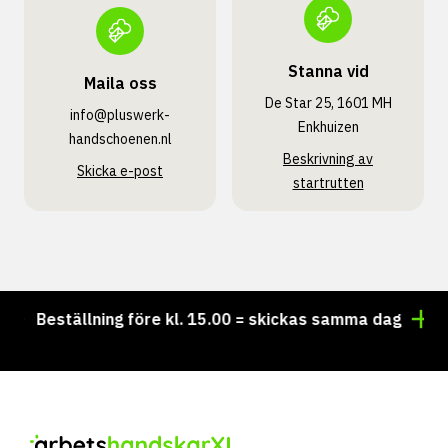
Stanna vid
Maila oss
De Star 25, 1601 MH
info@pluswerk­
Enkhuizen
handschoenen.nl
Beskrivning av
Skicka e-post
startrutten
Beställning före kl. 15.00 = skickas samma dag
Vi