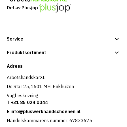
Del av Plusjop
Service
Betalningsalternativ
Produktsortiment
Frakt & leverans
Butik
Adress
Returer & service
ArbetshandskarXL
De Star 25, 1601 MH, Enkhuizen
Vägbeskrivning
T +31 85 024 0044
E info@pluswerkhandschoenen.nl
Handelskammarens nummer: 67833675