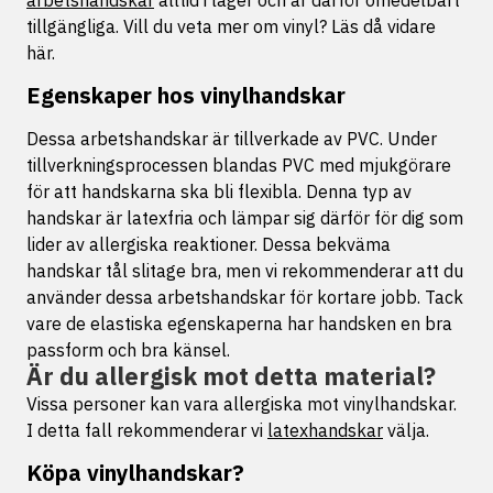
arbetshandskar
alltid i lager och är därför omedelbart
tillgängliga. Vill du veta mer om vinyl? Läs då vidare
här.
Egenskaper hos vinylhandskar
Dessa arbetshandskar är tillverkade av PVC. Under
tillverkningsprocessen blandas PVC med mjukgörare
för att handskarna ska bli flexibla. Denna typ av
handskar är latexfria och lämpar sig därför för dig som
lider av allergiska reaktioner. Dessa bekväma
handskar tål slitage bra, men vi rekommenderar att du
använder dessa arbetshandskar för kortare jobb. Tack
vare de elastiska egenskaperna har handsken en bra
passform och bra känsel.
Är du allergisk mot detta material?
Vissa personer kan vara allergiska mot vinylhandskar.
I detta fall rekommenderar vi
latexhandskar
välja.
Köpa vinylhandskar?