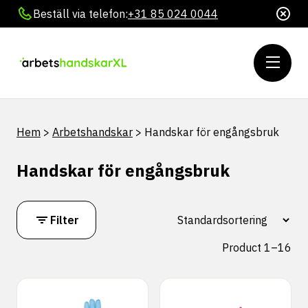
Beställ via telefon:
+31 85 024 0044
Hem
>
Arbetshandskar
>
Handskar för engångsbruk
Handskar för engångsbruk
Filter
Product 1–16