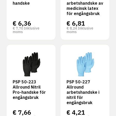
handske
arbetshandske av
medicinsk latex
för engångsbruk
€
6,36
€
6,81
€
7,70
Inklusive
€
8,24
Inklusive
moms
moms
PSP 50-223
PSP 50-227
Allround Nitril
Allround
Pro-handske för
arbetshandske i
engångsbruk
nitril för
engångsbruk
€
7,66
€
4,21