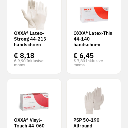
OXXA® Latex-
OXXA® Latex-Thin
Strong 44-215
44-140
handschoen
handschoen
€
8,18
€
6,45
€
9,90
Inklusive
€
7,80
Inklusive
moms
moms
OXXA® Vinyl-
PSP 50-190
Touch 44-060
Allround