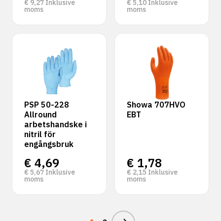
€
9,27
Inklusive
€
5,10
Inklusive
moms
moms
PSP 50-228
Showa 707HVO
Allround
EBT
arbetshandske i
nitril för
engångsbruk
€
4,69
€
1,78
€
5,67
Inklusive
€
2,15
Inklusive
moms
moms