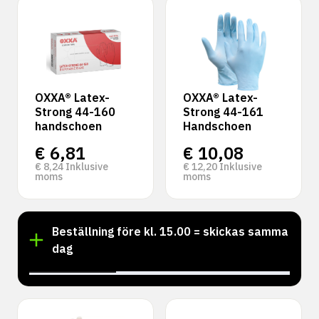
OXXA® Latex-
OXXA® Latex-
Strong 44-160
Strong 44-161
handschoen
Handschoen
€
6,81
€
10,08
€
8,24
Inklusive
€
12,20
Inklusive
moms
moms
Beställning före kl. 15.00 = skickas samma
dag
‹
›