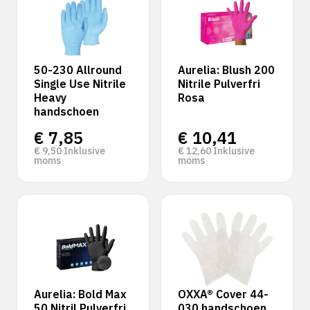
50-230 Allround
Aurelia: Blush 200
Single Use Nitrile
Nitrile Pulverfri
Heavy
Rosa
handschoen
€
7,85
€
10,41
€
9,50
Inklusive
€
12,60
Inklusive
moms
moms
Aurelia: Bold Max
OXXA® Cover 44-
50 Nitril Pulverfri
030 handschoen