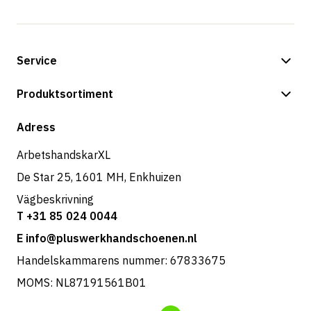
Service
Betalningsalternativ
Produktsortiment
Butik
Adress
ArbetshandskarXL
De Star 25, 1601 MH, Enkhuizen
Vägbeskrivning
T +31 85 024 0044
E info@pluswerkhandschoenen.nl
Handelskammarens nummer: 67833675
MOMS: NL87191561B01