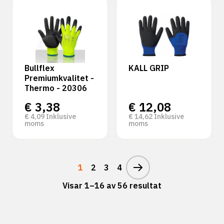
Bullflex
KALL GRIP
Premiumkvalitet -
Thermo - 20306
€
3,38
€
12,08
€
4,09
Inklusive
€
14,62
Inklusive
moms
moms
1
2
3
4
Visar 1–16 av 56 resultat