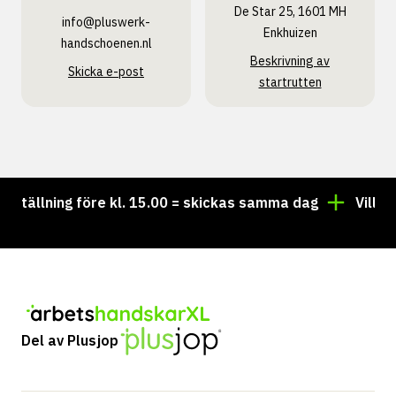
De Star 25, 1601 MH
info@pluswerk­
Enkhuizen
handschoenen.nl
Beskrivning av
Skicka e-post
startrutten
ällning före kl. 15.00 = skickas samma dag
Vill du ha
Del av Plusjop