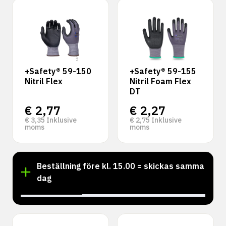
+Safety® 59-150
+Safety® 59-155
Nitril Flex
Nitril Foam Flex
DT
€
2,77
€
2,27
€
3,35
Inklusive
€
2,75
Inklusive
moms
moms
Beställning före kl. 15.00 = skickas samma
dag
‹
›