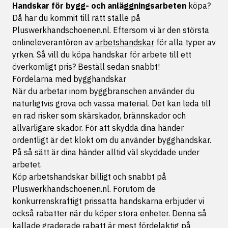
Handskar för bygg- och anläggningsarbeten
köpa?
Då har du kommit till rätt ställe på
Pluswerkhandschoenen.nl. Eftersom vi är den största
onlineleverantören av
arbetshandskar
för alla typer av
yrken. Så vill du köpa handskar för arbete till ett
överkomligt pris? Beställ sedan snabbt!
Fördelarna med bygghandskar
När du arbetar inom byggbranschen använder du
naturligtvis grova och vassa material. Det kan leda till
en rad risker som skärskador, brännskador och
allvarligare skador. För att skydda dina händer
ordentligt är det klokt om du använder bygghandskar.
På så sätt är dina händer alltid väl skyddade under
arbetet.
Köp arbetshandskar billigt och snabbt på
Pluswerkhandschoenen.nl. Förutom de
konkurrenskraftigt prissatta handskarna erbjuder vi
också rabatter när du köper stora enheter. Denna så
kallade graderade rabatt är mest fördelaktig på