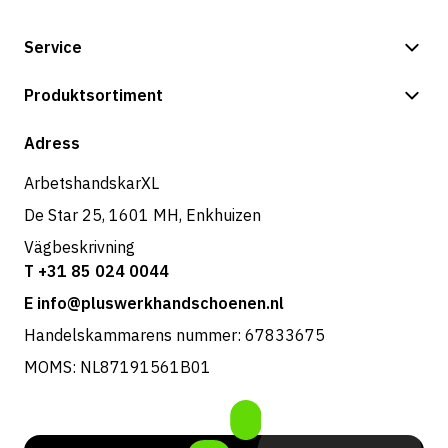
Service
Betalningsalternativ
Produktsortiment
Butik
Adress
ArbetshandskarXL
De Star 25, 1601 MH, Enkhuizen
Vägbeskrivning
T +31 85 024 0044
E info@pluswerkhandschoenen.nl
Handelskammarens nummer: 67833675
MOMS: NL87191561B01