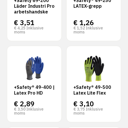
+Safety 69-200
+Safety® 49-250
Läder Industri Pro
LATEX-grepp
arbetshandske
€
3,51
€
1,26
€
4,25
Inklusive
€
1,52
Inklusive
moms
moms
+Safety® 49-400 |
+Safety® 49-500
Latex Pro HD
Latex Lite Flex
€
2,89
€
3,10
€
3,50
Inklusive
€
3,75
Inklusive
moms
moms