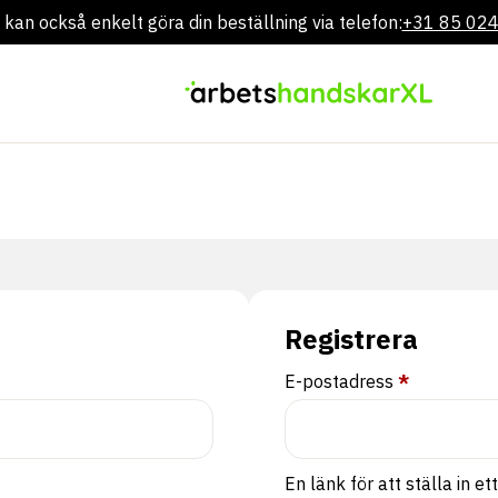
 kan också enkelt göra din beställning via telefon:
+31 85 02
Gå
direkt
till
innehållet
Registrera
Obligatoris
E-postadress
*
En länk för att ställa in e