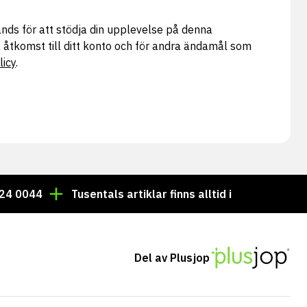
nds för att stödja din upplevelse på denna
 åtkomst till ditt konto och för andra ändamål som
licy
.
4 0044
Tusentals artiklar finns alltid i lager!
Best
Del av Plusjop