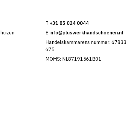
T +31 85 024 0044
khuizen
E info@pluswerkhandschoenen.nl
Handelskammarens nummer: 67833
675
MOMS: NL87191561B01