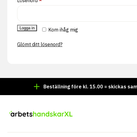
Obligatoriskt
Lösenord
*
Logga in
Kom ihåg mig
Glömt ditt lösenord?
tid i lager!
Beställning före kl. 15.00 = skickas samm