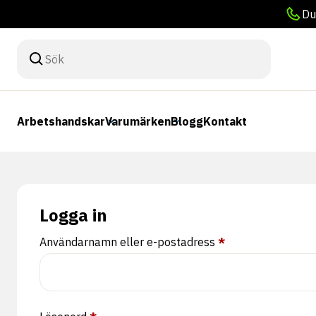
Du
Arbetshandskar
Varumärken
Blogg
Kontakt
Logga in
Obligatoriskt
Användarnamn eller e-postadress
*