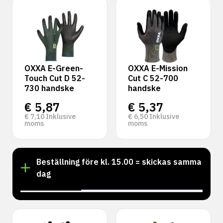
OXXA E-Green-
OXXA E-Mission
Touch Cut D 52-
Cut C 52-700
730 handske
handske
€
5,87
€
5,37
€
7,10
Inklusive
€
6,50
Inklusive
moms
moms
Beställning före kl. 15.00 = skickas samma
dag
‹
›