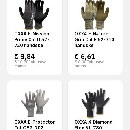
OXXA E-Mission-
OXXA E-Nature-
Prime Cut D 52-
Grip Cut E 52-710
720 handske
handske
€
8,84
€
6,61
€
10,70
Inklusive
€
8,00
Inklusive
moms
moms
OXXA E-Protector
OXXA X-Diamond-
Cut C 52-702
Flex 51-780