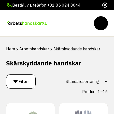
Beställ via telefon:
+31 85 024 0044
Hem
>
Arbetshandskar
>
Skärskyddande handskar
Skärskyddande handskar
Filter
Product 1–16