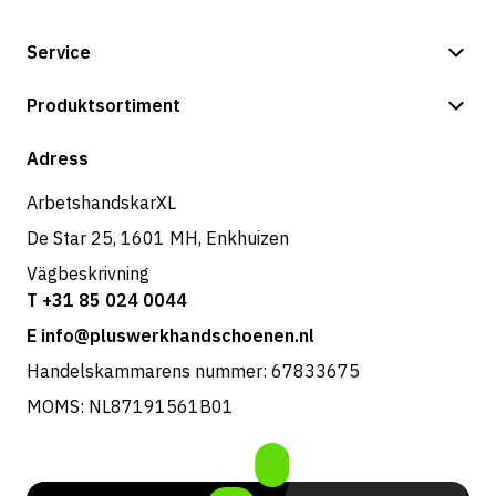
Service
Betalningsalternativ
Produktsortiment
Butik
Adress
ArbetshandskarXL
De Star 25, 1601 MH, Enkhuizen
Vägbeskrivning
T +31 85 024 0044
E info@pluswerkhandschoenen.nl
Handelskammarens nummer: 67833675
MOMS: NL87191561B01