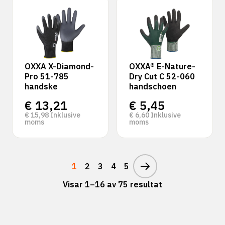
OXXA X-Diamond-
OXXA® E-Nature-
Pro 51-785
Dry Cut C 52-060
handske
handschoen
€
13,21
€
5,45
€
15,98
Inklusive
€
6,60
Inklusive
moms
moms
1
2
3
4
5
Visar 1–16 av 75 resultat