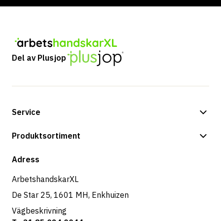
Del av Plusjop
Service
Betalningsalternativ
Produktsortiment
Butik
Adress
ArbetshandskarXL
De Star 25, 1601 MH, Enkhuizen
Vägbeskrivning