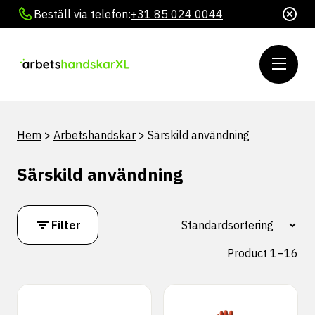
Beställ via telefon:
+31 85 024 0044
Hem
>
Arbetshandskar
>
Särskild användning
Särskild användning
Filter
Product 1–16