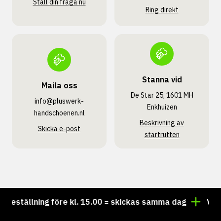
Ställ din fråga nu
Ring direkt
Stanna vid
Maila oss
De Star 25, 1601 MH
info@pluswerk­
Enkhuizen
handschoenen.nl
Beskrivning av
Skicka e-post
startrutten
eställning före kl. 15.00 = skickas samma dag
Vill du