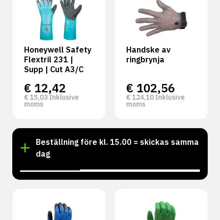
Honeywell Safety
Handske av
Flextril 231 |
ringbrynja
Supp | Cut A3/C
€
12,42
€
102,56
€
15,03
Inklusive
€
124,10
Inklusive
moms
moms
Beställning före kl. 15.00 = skickas samma
dag
‹
›