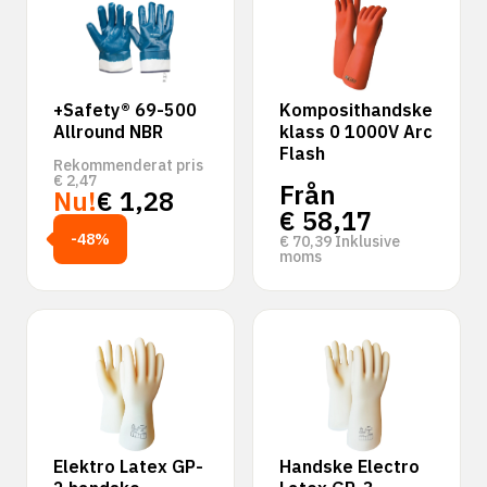
+Safety® 69-500
Komposithandske
Allround NBR
klass 0 1000V Arc
Flash
Rekommenderat pris
€
2,47
Från
Nu!
€
1,28
€
58,17
-48%
€
70,39
Inklusive
moms
Elektro Latex GP-
Handske Electro