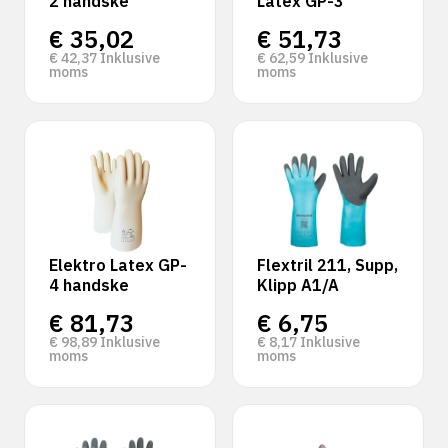
2 handske
Latex GP-3
€
35,02
€
51,73
€
42,37
Inklusive
€
62,59
Inklusive
moms
moms
Elektro Latex GP-
Flextril 211, Supp,
4 handske
Klipp A1/A
€
81,73
€
6,75
€
98,89
Inklusive
€
8,17
Inklusive
moms
moms