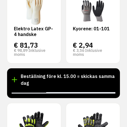
Elektro Latex GP-
Kyorene: 01-101
4 handske
€
81,73
€
2,94
€
98,89
Inklusive
€
3,56
Inklusive
moms
moms
Beställning före kl. 15.00 = skickas samma
dag
‹
›