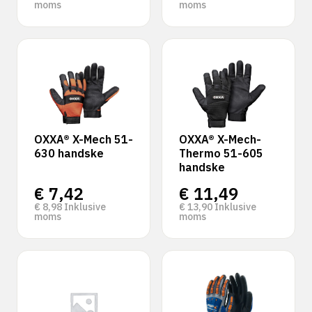
moms
moms
OXXA® X-Mech 51-
OXXA® X-Mech-
630 handske
Thermo 51-605
handske
€
7,42
€
11,49
€
8,98
Inklusive
€
13,90
Inklusive
moms
moms