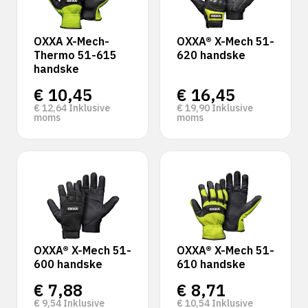
OXXA X-Mech-
OXXA® X-Mech 51-
Thermo 51-615
620 handske
handske
€
10,45
€
16,45
€
12,64
Inklusive
€
19,90
Inklusive
moms
moms
OXXA® X-Mech 51-
OXXA® X-Mech 51-
600 handske
610 handske
€
7,88
€
8,71
€
9,54
Inklusive
€
10,54
Inklusive