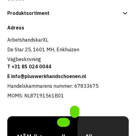
Betalningsalternativ
Produktsortiment
Butik
Adress
ArbetshandskarXL
De Star 25, 1601 MH, Enkhuizen
Vägbeskrivning
T +31 85 024 0044
E info@pluswerkhandschoenen.nl
Handelskammarens nummer: 67833675
MOMS: NL87191561B01