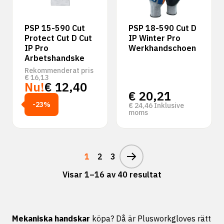
PSP 15-590 Cut
PSP 18-590 Cut D
Protect Cut D Cut
IP Winter Pro
IP Pro
Werkhandschoen
Arbetshandske
Rekommenderat pris
€
16,13
Nu!
€
12,40
€
20,21
-23%
€
24,46
Inklusive
moms
1
2
3
Visar 1–16 av 40 resultat
Mekaniska handskar
köpa? Då är Plusworkgloves rätt