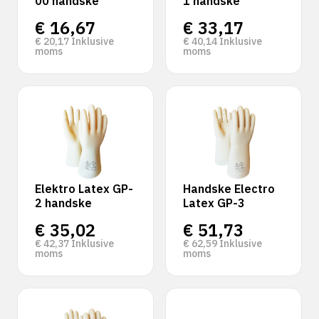
00 handske
1 handske
€
16,67
€
33,17
€
20,17
Inklusive
€
40,14
Inklusive
moms
moms
Elektro Latex GP-
Handske Electro
2 handske
Latex GP-3
€
35,02
€
51,73
€
42,37
Inklusive
€
62,59
Inklusive
moms
moms