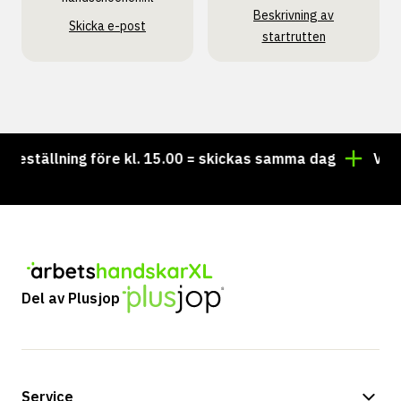
Beskrivning av
Skicka e-post
startrutten
tällning före kl. 15.00 = skickas samma dag
Vill du 
Del av Plusjop
Service