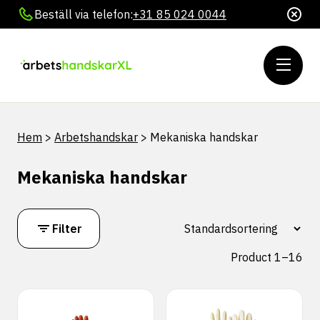
Beställ via telefon:
+31 85 024 0044
Hem
>
Arbetshandskar
>
Mekaniska handskar
Mekaniska handskar
Filter
Product 1–16