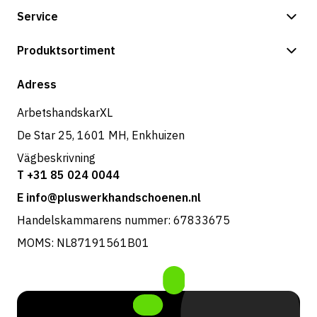
Service
Betalningsalternativ
Produktsortiment
Butik
Adress
ArbetshandskarXL
De Star 25, 1601 MH, Enkhuizen
Vägbeskrivning
T +31 85 024 0044
E info@pluswerkhandschoenen.nl
Handelskammarens nummer: 67833675
MOMS: NL87191561B01