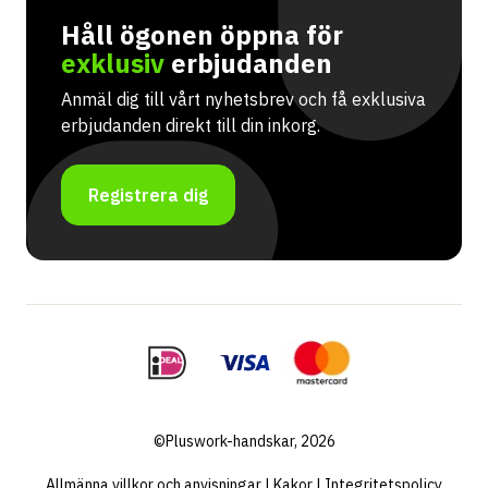
Håll ögonen öppna för
exklusiv
erbjudanden
Anmäl dig till vårt nyhetsbrev och få exklusiva
erbjudanden direkt till din inkorg.
Registrera dig
©Pluswork-handskar, 2026
Allmänna villkor och anvisningar
|
Kakor
|
Integritetspolicy