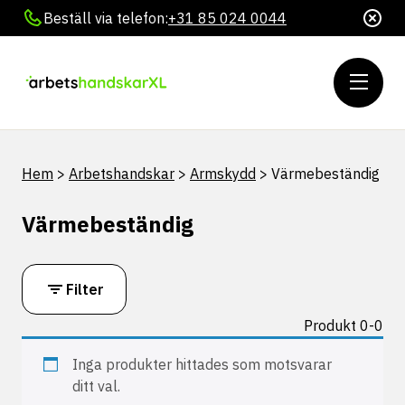
Beställ via telefon:
+31 85 024 0044
Hem
>
Arbetshandskar
>
Armskydd
>
Värmebeständig
Värmebeständig
Filter
Produkt 0-0
Inga produkter hittades som motsvarar
ditt val.