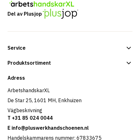
Del av Plusjop
Service
Betalningsalternativ
Produktsortiment
Frakt & leverans
Butik
Adress
Returer & service
ArbetshandskarXL
De Star 25, 1601 MH, Enkhuizen
Vägbeskrivning
T +31 85 024 0044
E info@pluswerkhandschoenen.nl
Handelskammarens nummer: 67833675