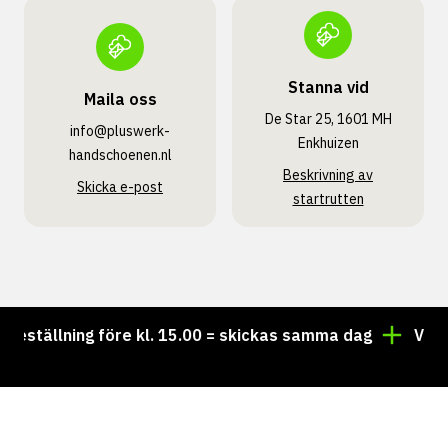
Stanna vid
Maila oss
De Star 25, 1601 MH
info@pluswerk­
Enkhuizen
handschoenen.nl
Beskrivning av
Skicka e-post
startrutten
ställning före kl. 15.00 = skickas samma dag
Vill du 