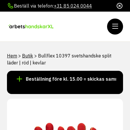
Beställ via telefon:
+31 85 024 0044
Hem
>
Butik
>
Bullflex 10397 svetshandske split
läder | röd | kevlar
er!
Beställning före kl. 15.00 = skickas samma dag