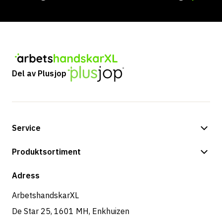
Del av Plusjop
Service
Betalningsalternativ
Produktsortiment
Frakt & leverans
Butik
Adress
Returer & service
ArbetshandskarXL
De Star 25, 1601 MH, Enkhuizen