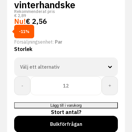
vinterhandske
Rekommenderat pris
€
2,89
Nu!
€
2,56
-11%
Försäljningsenhet:
Par
Storlek
Super
-
+
Tech
Ice
Waterdichte
Lägg till i varukorg
Winterhandschoen
Stort antal?
mängd
Bulkförfrågan