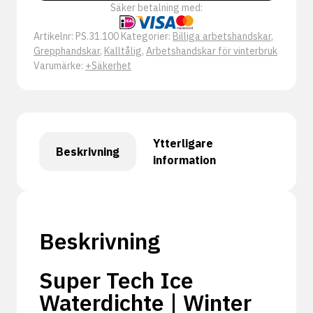
Säker betalning med:
Artikelnr:
PS.31.100
Kategorier:
Billiga arbetshandskar
,
Grepphandskar
,
Kalltålig
,
Arbetshandskar för vinterbruk
Varumärke:
+Säkerhet
Ytterligare
Beskrivning
information
Beskrivning
Super Tech Ice
Waterdichte | Winter