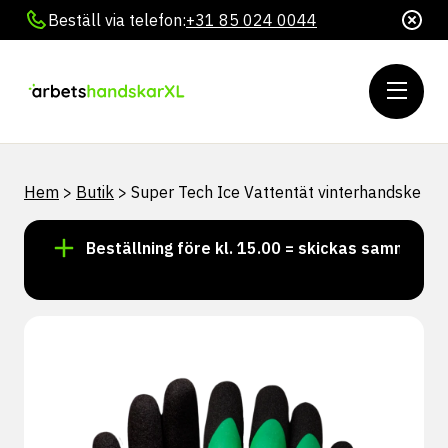
Beställ via telefon:
+31 85 024 0044
Hem
>
Butik
>
Super Tech Ice Vattentät vinterhandske
r!
Beställning före kl. 15.00 = skickas samma dag