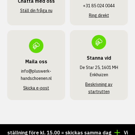
Chatta med oss
+31 85 024 0044
Ställ din fråga nu
Ring direkt
Stanna vid
Maila oss
De Star 25, 1601 MH
info@pluswerk­
Enkhuizen
handschoenen.nl
Beskrivning av
Skicka e-post
startrutten
tällning före kl. 15.00 = skickas samma dag
Vill du h