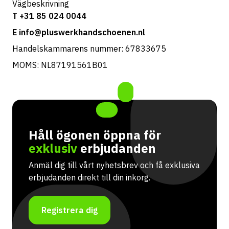
Vägbeskrivning
T +31 85 024 0044
E info@pluswerkhandschoenen.nl
Handelskammarens nummer: 67833675
MOMS: NL87191561B01
Håll ögonen öppna för
exklusiv
erbjudanden
Anmäl dig till vårt nyhetsbrev och få exklusiva
erbjudanden direkt till din inkorg.
Registrera dig