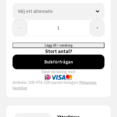
Proway:
-
+
Mec
Dex
PR-
Lägg till i varukorg
741
Stort antal?
mängd
Bulkförfrågan
Säker betalning med:
Artikelnr:
200-974-100-parent
Kategori:
Mekaniska
handskar