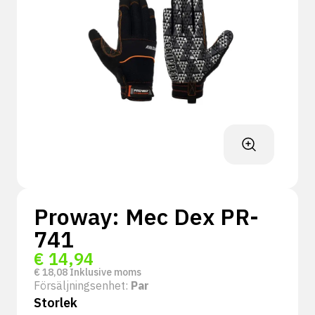
Proway: Mec Dex PR-
741
€
14,94
€
18,08
Inklusive moms
Försäljningsenhet:
Par
Storlek