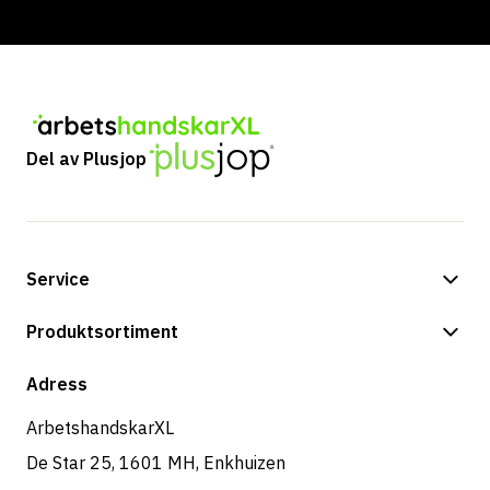
Del av Plusjop
Service
Betalningsalternativ
Produktsortiment
Frakt & leverans
Butik
Adress
Returer & service
ArbetshandskarXL
De Star 25, 1601 MH, Enkhuizen