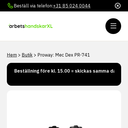
Beställ via telefon:
+31 85 024 0044
Hem
>
Butik
>
Proway: Mec Dex PR-741
Beställning före kl. 15.00 = skickas samma dag
Vi