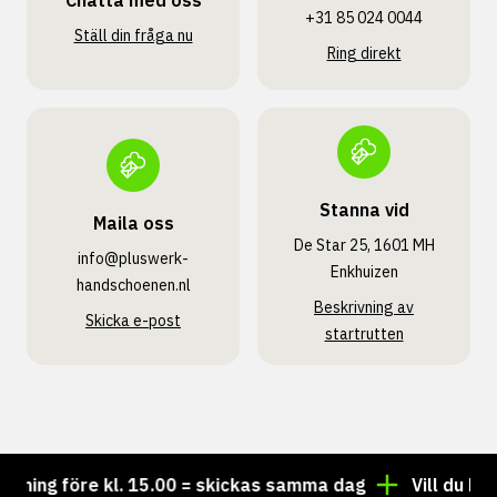
Chatta med oss
+31 85 024 0044
Ställ din fråga nu
Ring direkt
Stanna vid
Maila oss
De Star 25, 1601 MH
info@pluswerk­
Enkhuizen
handschoenen.nl
Beskrivning av
Skicka e-post
startrutten
ing före kl. 15.00 = skickas samma dag
Vill du ha pe