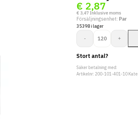
€
2,87
€
3,47
Inklusive moms
Försäljningsenhet:
Par
35398 i lager
Proway:
-
+
Boxer
PWH-
Stort antal?
1014VW
mängd
Säker betalning med:
Artikelnr:
200-101-401-10
Kate