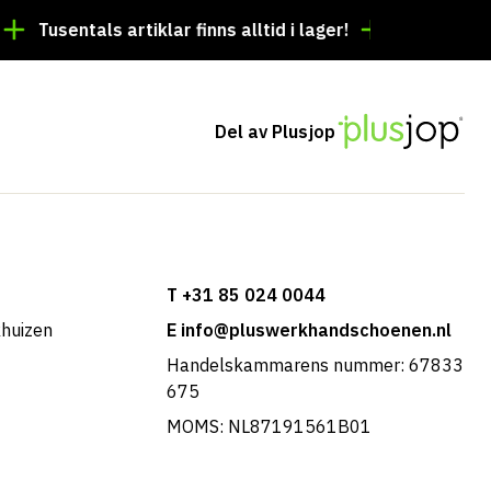
sentals artiklar finns alltid i lager!
Beställning före 
Del av Plusjop
T +31 85 024 0044
khuizen
E info@pluswerkhandschoenen.nl
Handelskammarens nummer: 67833
675
MOMS: NL87191561B01