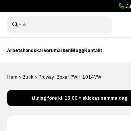
Du
Arbetshandskar
Varumärken
Blogg
Kontakt
Hem
>
Butik
>
Proway: Boxer PWH-1014VW
Beställning före kl. 15.00 = skickas samma dag
Vil