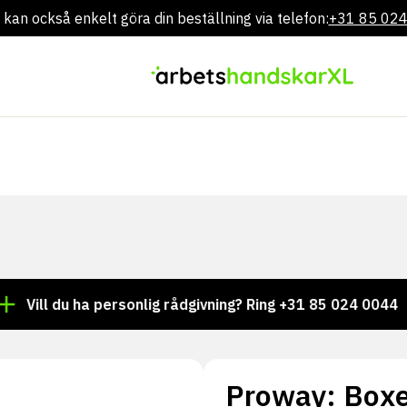
 kan också enkelt göra din beställning via telefon:
+31 85 02
Gå
direkt
till
innehållet
l du ha personlig rådgivning? Ring +31 85 024 0044
Tu
Proway: Bo