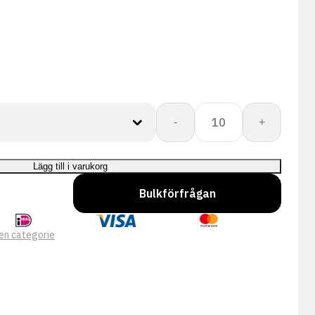
PERFECT
-
+
FIT
GLOVE
PERFECT
Lägg till i varukorg
POLY
Bulkförfrågan
SKIN
mängd
en categorie