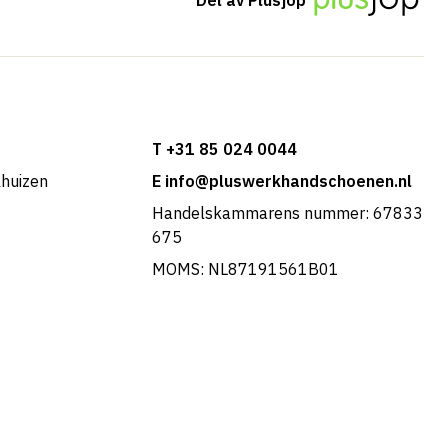
T +31 85 024 0044
khuizen
E info@pluswerkhandschoenen.nl
Handelskammarens nummer: 67833
675
MOMS: NL87191561B01