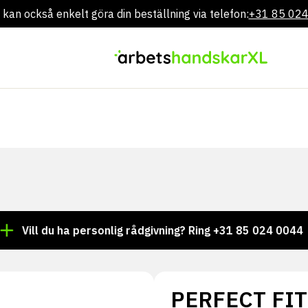
 kan också enkelt göra din beställning via telefon:
+31 85 02
Gå
direkt
till
innehållet
ll du ha personlig rådgivning? Ring +31 85 024 0044
Tu
PERFECT FIT