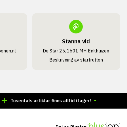
Stanna vid
oenen.nl
De Star 25, 1601 MH Enkhuizen
Beskrivning av startrutten
usentals artiklar finns alltid i lager!
Beställning före 
Del av Plusjop