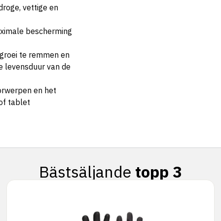
droge, vettige en
aximale bescherming
egroei te remmen en
re levensduur van de
orwerpen en het
of tablet
Bästsäljande
topp 3