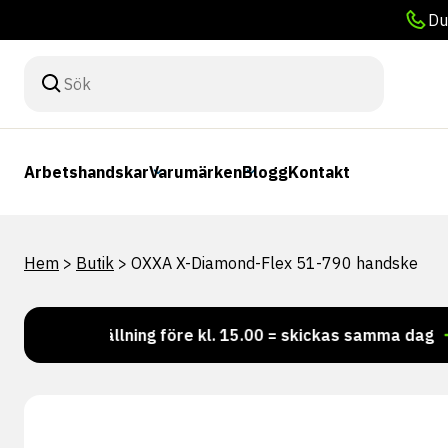
Du
Arbetshandskar
Varumärken
Blogg
Kontakt
Hem
>
Butik
>
OXXA X-Diamond-Flex 51-790 handske
Beställning före kl. 15.00 = skickas samma dag
Vil