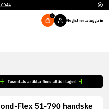
4 0044
0
Registrera/logga in
entals artiklar finns alltid i lager!
Beställning före k
ond-Flex 51-790 handske