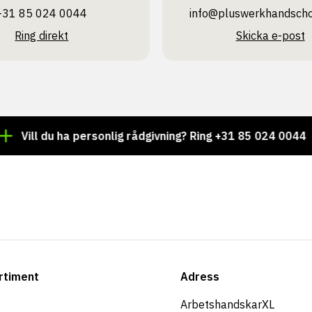
+31 85 024 0044
info@pluswerk­handsch
Ring direkt
Skicka e-post
l du ha personlig rådgivning? Ring +31 85 024 0044
Tus
rtiment
Adress
ArbetshandskarXL