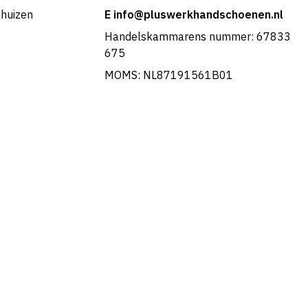
khuizen
E info@pluswerkhandschoenen.nl
Handelskammarens nummer: 67833
675
MOMS: NL87191561B01