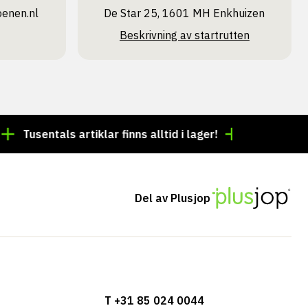
oenen.nl
De Star 25, 1601 MH Enkhuizen
Beskrivning av startrutten
entals artiklar finns alltid i lager!
Beställning före k
Del av Plusjop
T +31 85 024 0044