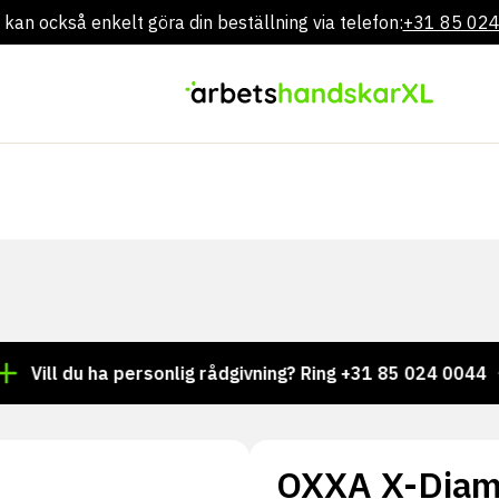
 kan också enkelt göra din beställning via telefon:
+31 85 02
Gå
direkt
till
innehållet
l du ha personlig rådgivning? Ring +31 85 024 0044
Tus
OXXA X-Diam