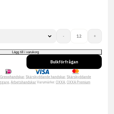
OXXA
-
+
X-
Diamond-
Flex
Lägg till i varukorg
51-
Bulkförfrågan
790
handschoen
mängd
Grepphandskar
,
Skärskyddande handskar
,
Skärskyddande
äggare
,
Arbetshandskar
Varumärke:
OXXA
,
OXXA Premium