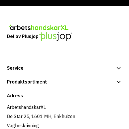
Del av Plusjop
Service
Betalningsalternativ
Produktsortiment
Frakt & leverans
Butik
Adress
Returer & service
ArbetshandskarXL
De Star 25, 1601 MH, Enkhuizen
Vägbeskrivning