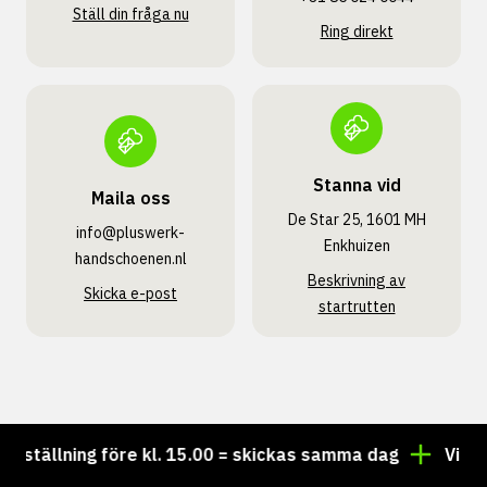
Ställ din fråga nu
Ring direkt
Stanna vid
Maila oss
De Star 25, 1601 MH
info@pluswerk­
Enkhuizen
handschoenen.nl
Beskrivning av
Skicka e-post
startrutten
tällning före kl. 15.00 = skickas samma dag
Vill du 