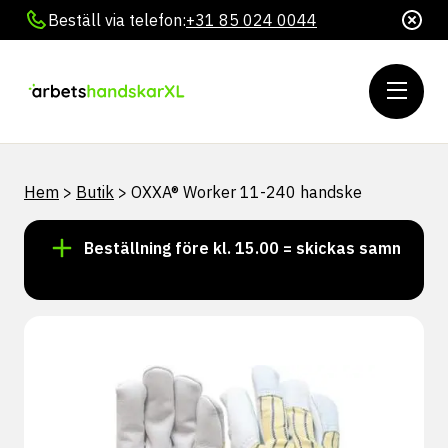
Beställ via telefon:
+31 85 024 0044
Hem
>
Butik
>
OXXA® Worker 11-240 handske
er!
Beställning före kl. 15.00 = skickas samma dag