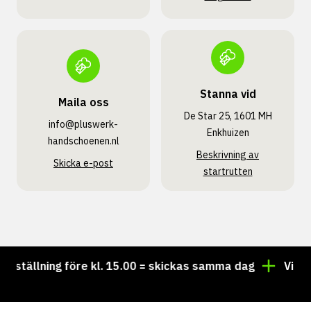
Stanna vid
Maila oss
De Star 25, 1601 MH
info@pluswerk­
Enkhuizen
handschoenen.nl
Beskrivning av
Skicka e-post
startrutten
tällning före kl. 15.00 = skickas samma dag
Vill du h