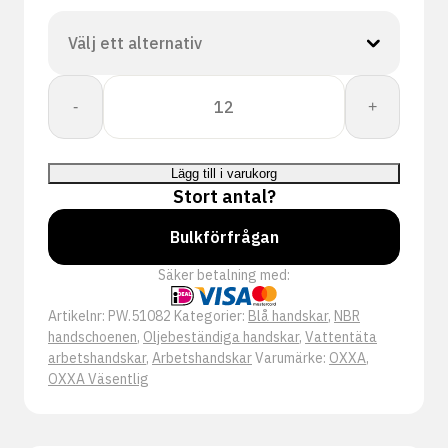
OXXA
-
+
Nitrile-
Pro
51-
Lägg till i varukorg
082
Stort antal?
handschoen
mängd
Bulkförfrågan
Säker betalning med:
Artikelnr:
PW.51082
Kategorier:
Blå handskar
,
NBR
handschoenen
,
Oljebeständiga handskar
,
Vattentäta
arbetshandskar
,
Arbetshandskar
Varumärke:
OXXA
,
OXXA Väsentlig