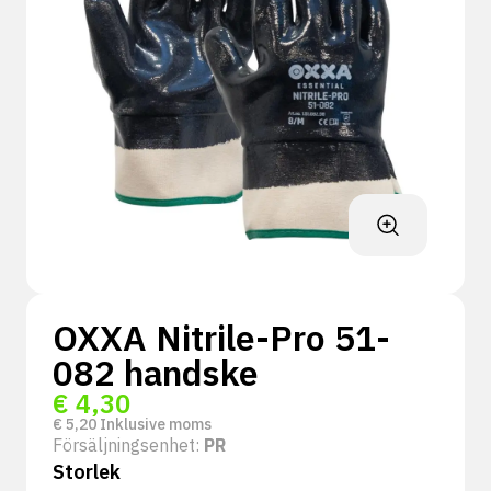
OXXA Nitrile-Pro 51-
082 handske
€
4,30
€
5,20
Inklusive moms
Försäljningsenhet:
PR
Storlek