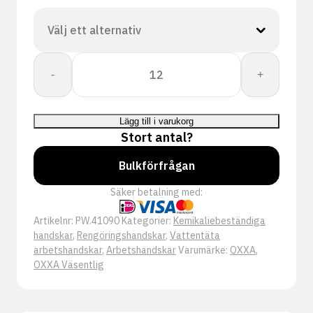
OXXA®
-
+
Neo-
Chem
41-
Lägg till i varukorg
090
Stort antal?
handschoen
mängd
Bulkförfrågan
Säker betalning med:
Artikelnr:
PW.41090
Kategorier:
Kemikaliebeständiga
handskar
,
Rengöringshandskar
,
Vattentäta
arbetshandskar
,
Arbetshandskar
Varumärke:
OXXA
,
OXXA Väsentlig