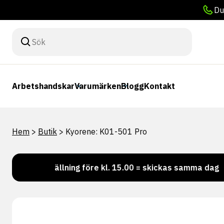
Du
Arbetshandskar
Varumärken
Blogg
Kontakt
Hem
>
Butik
>
Kyorene: K01-501 Pro
Beställning före kl. 15.00 = skickas samma dag
Vi