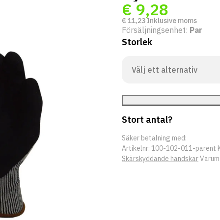
€
9,28
€
11,23
Inklusive moms
Försäljningsenhet:
Par
Storlek
Stort antal?
Säker betalning med:
Artikelnr:
100-102-011-parent
Skärskyddande handskar
Varum