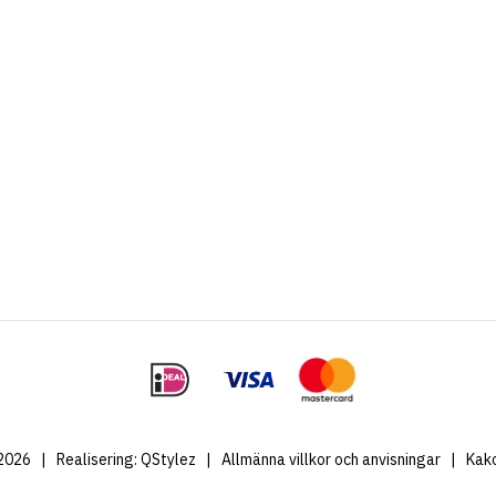
2026
|
Realisering:
QStylez
|
Allmänna villkor och anvisningar
|
Kak