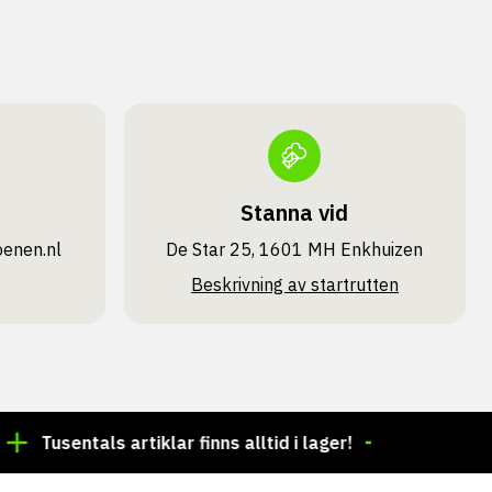
Stanna vid
oenen.nl
De Star 25, 1601 MH Enkhuizen
Beskrivning av startrutten
sentals artiklar finns alltid i lager!
Beställning före 