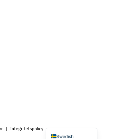
Portuguese
French
Spanish
German
Dutch (Belgium)
English
Dutch
or
|
Integritetspolicy
Swedish