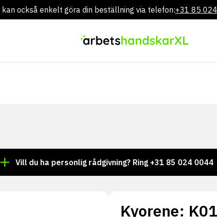
 kan också enkelt göra din beställning via telefon:
+31 85 02
Gå
direkt
till
innehållet
ll du ha personlig rådgivning? Ring +31 85 024 0044
Tu
Kyorene: K01