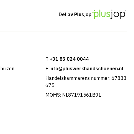
Del av Plusjop
T +31 85 024 0044
khuizen
E info@pluswerkhandschoenen.nl
Handelskammarens nummer: 67833
675
MOMS: NL87191561B01