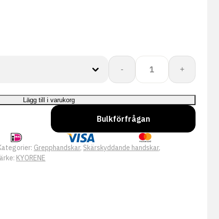
Kyorene:
-
+
K01-
501
Pro
Lägg till i varukorg
mängd
Bulkförfrågan
Kategorier:
Grepphandskar
,
Skärskyddande handskar
,
ärke:
KYORENE