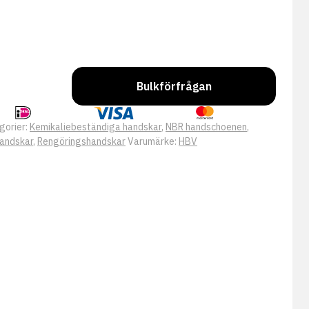
Bulkförfrågan
gorier:
Kemikaliebeständiga handskar
,
NBR handschoenen
,
handskar
,
Rengöringshandskar
Varumärke:
HBV