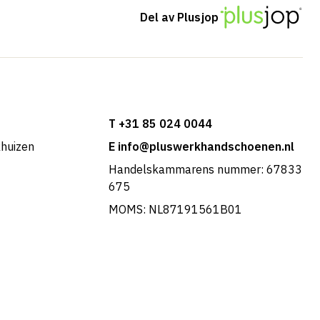
Del av Plusjop
T +31 85 024 0044
khuizen
E info@pluswerkhandschoenen.nl
Handelskammarens nummer: 67833
675
MOMS: NL87191561B01