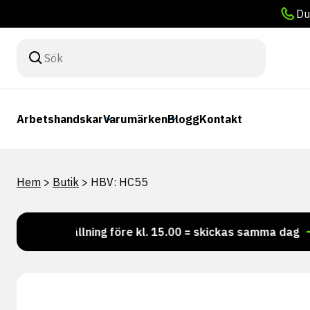
Du
Arbetshandskar
Varumärken
Blogg
Kontakt
Hem
>
Butik
>
HBV: HC55
Beställning före kl. 15.00 = skickas samma dag
Vil