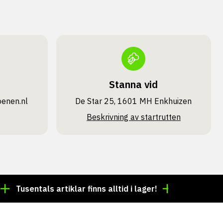
Stanna vid
oenen.nl
De Star 25, 1601 MH Enkhuizen
Beskrivning av startrutten
sentals artiklar finns alltid i lager!
Beställning före 