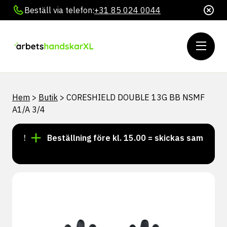
Beställ via telefon:
+31 85 024 0044
Hem
>
Butik
>
CORESHIELD DOUBLE 13G BB NSMF
A1/A 3/4
ger!
Beställning före kl. 15.00 = skickas samma dag