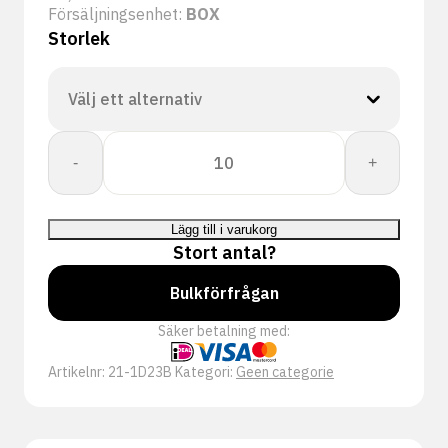
Försäljningsenhet:
BOX
Storlek
CORESHIELD
-
+
DOUBLE
13G
BB
Lägg till i varukorg
NSMF
Stort antal?
A1/A
3/4
Bulkförfrågan
mängd
Säker betalning med:
Artikelnr:
21-1D23B
Kategori:
Geen categorie