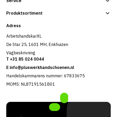
Service
Betalningsalternativ
Produktsortiment
Frakt & leverans
Butik
Adress
Returer & service
ArbetshandskarXL
De Star 25, 1601 MH, Enkhuizen
Vägbeskrivning
T +31 85 024 0044
E info@pluswerkhandschoenen.nl
Handelskammarens nummer: 67833675
MOMS: NL87191561B01