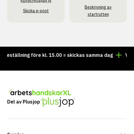
handschoenen.nl
Beskrivning av
Skicka e-post
startrutten
eställning före kl. 15.00 = skickas samma dag
Vill du
Del av Plusjop