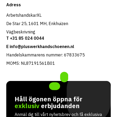
Butik
Adress
Returer & service
ArbetshandskarXL
De Star 25, 1601 MH, Enkhuizen
Vägbeskrivning
T +31 85 024 0044
E info@pluswerkhandschoenen.nl
Handelskammarens nummer: 67833675
MOMS: NL87191561B01
Håll ögonen öppna för
exklusiv
erbjudanden
Anmäl dig till vårt nyhetsbrev och få exklusiva