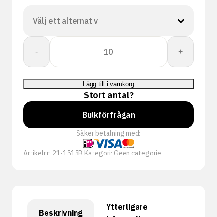
CORESHIELD
-
+
15G
BLACK
MF
Lägg till i varukorg
A1/A
Stort antal?
mängd
Bulkförfrågan
Säker betalning med:
Artikelnr:
21-1515B
Kategori:
Geen categorie
Ytterligare
Beskrivning