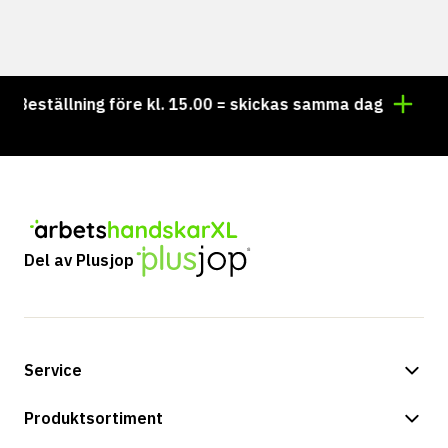
eställning före kl. 15.00 = skickas samma dag
Vill d
Del av Plusjop
Service
Betalningsalternativ
Produktsortiment
Frakt & leverans