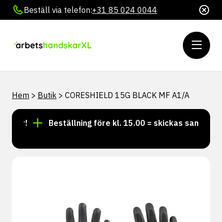
Beställ via telefon:
+31 85 024 0044
Hem
>
Butik
>
CORESHIELD 15G BLACK MF A1/A
ager!
Beställning före kl. 15.00 = skickas samma dag