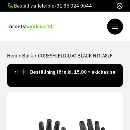
Beställ via telefon:
+31 85 024 0044
Hem
>
Butik
>
CORESHIELD 10G BLACK NIT A8/F
lager!
Beställning före kl. 15.00 = skickas samma dag