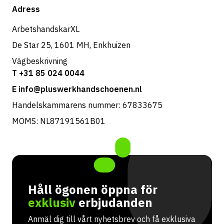
Butik
Adress
Returer & service
ArbetshandskarXL
De Star 25, 1601 MH, Enkhuizen
Vägbeskrivning
T +31 85 024 0044
E info@pluswerkhandschoenen.nl
Handelskammarens nummer: 67833675
MOMS: NL87191561B01
Håll ögonen öppna för
exklusiv
erbjudanden
Anmäl dig till vårt nyhetsbrev och få exklusiva