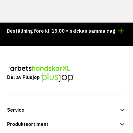
Beställning före kl. 15.00 = skickas samma dag
Vill 
Del av Plusjop
Service
Betalningsalternativ
Produktsortiment
Frakt & leverans