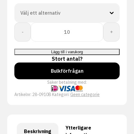
CORESHIELD
-
+
10G
BLACK
NIT
Lägg till i varukorg
A8/F
Stort antal?
mängd
Bulkförfrågan
Säker betalning med:
Artikelnr:
28-0910B
Kategori:
Geen categorie
Ytterligare
Beskrivning