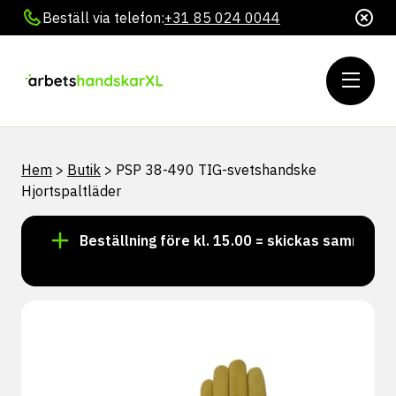
Beställ via telefon:
+31 85 024 0044
Hem
>
Butik
>
PSP 38-490 TIG-svetshandske
Hjortspaltläder
ger!
Beställning före kl. 15.00 = skickas samma dag