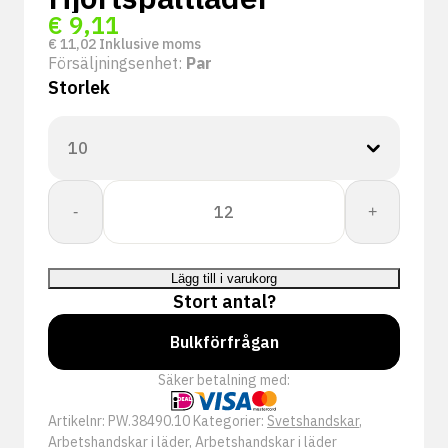
€
9,11
€
11,02
Inklusive moms
Försäljningsenhet:
Par
Storlek
PSP
-
+
38-
490
TIG
Lägg till i varukorg
Lashandschoen
Stort antal?
Hertensplitleer
mängd
Bulkförfrågan
Säker betalning med:
Artikelnr:
PW.38490.10
Kategorier:
Svetshandskar
,
Arbetshandskar i läder
,
Arbetshandskar i läder