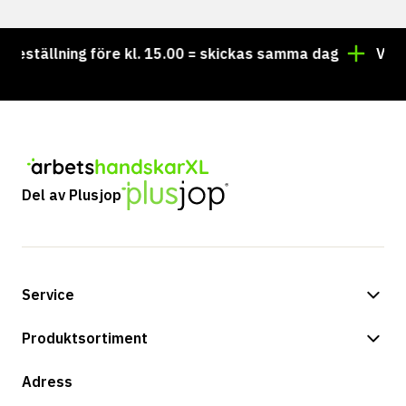
ställning före kl. 15.00 = skickas samma dag
Vill du 
Del av Plusjop
Service
Betalningsalternativ
Produktsortiment
Frakt & leverans
Butik
Adress
Returer & service