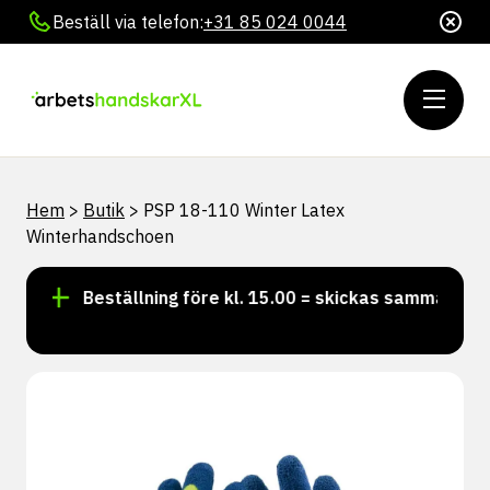
Beställ via telefon:
+31 85 024 0044
Hem
>
Butik
>
PSP 18-110 Winter Latex
Winterhandschoen
!
Beställning före kl. 15.00 = skickas samma dag