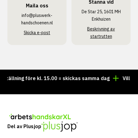
Stanna vid
Maila oss
De Star 25, 1601 MH
info@pluswerk­
Enkhuizen
handschoenen.nl
Beskrivning av
Skicka e-post
startrutten
ällning före kl. 15.00 = skickas samma dag
Vill du ha
Del av Plusjop