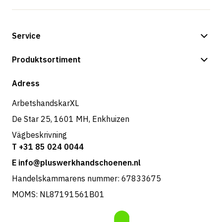
Service
Betalningsalternativ
Produktsortiment
Frakt & leverans
Butik
Adress
Returer & service
ArbetshandskarXL
De Star 25, 1601 MH, Enkhuizen
Vägbeskrivning
T +31 85 024 0044
E info@pluswerkhandschoenen.nl
Handelskammarens nummer: 67833675
MOMS: NL87191561B01