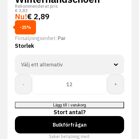
Rekommenderat pris
€
3,83
Nu!
€
2,89
-25%
Försäljningsenhet:
Par
Storlek
PSP
-
+
18-
110
Winter
Lägg till i varukorg
Latex
Stort antal?
Winterhandschoen
mängd
Bulkförfrågan
Säker betalning med: