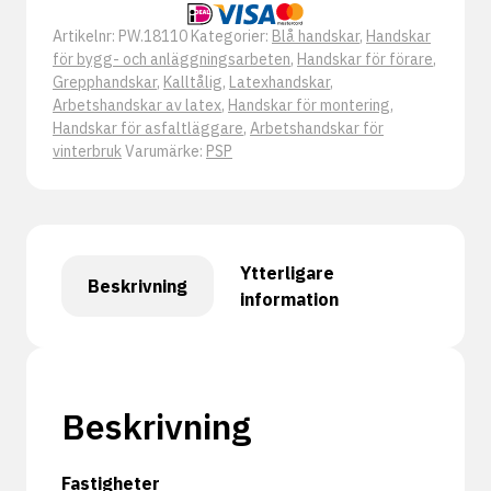
Artikelnr:
PW.18110
Kategorier:
Blå handskar
,
Handskar
för bygg- och anläggningsarbeten
,
Handskar för förare
,
Grepphandskar
,
Kalltålig
,
Latexhandskar
,
Arbetshandskar av latex
,
Handskar för montering
,
Handskar för asfaltläggare
,
Arbetshandskar för
vinterbruk
Varumärke:
PSP
Ytterligare
Beskrivning
information
Beskrivning
Fastigheter