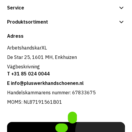
Service
Betalningsalternativ
Produktsortiment
Frakt & leverans
Butik
Adress
Returer & service
ArbetshandskarXL
De Star 25, 1601 MH, Enkhuizen
Vägbeskrivning
T +31 85 024 0044
E info@pluswerkhandschoenen.nl
Handelskammarens nummer: 67833675
MOMS: NL87191561B01