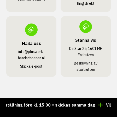
Ring direkt
Stanna vid
Maila oss
De Star 25, 1601 MH
info@pluswerk­
Enkhuizen
handschoenen.nl
Beskrivning av
Skicka e-post
startrutten
tällning före kl. 15.00 = skickas samma dag
Vill du h