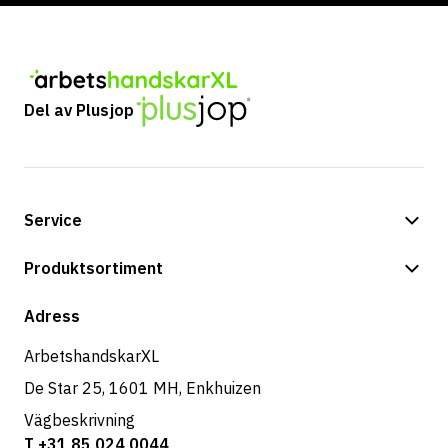
Del av Plusjop
Service
Betalningsalternativ
Produktsortiment
Butik
Adress
ArbetshandskarXL
De Star 25, 1601 MH, Enkhuizen
Vägbeskrivning
T +31 85 024 0044