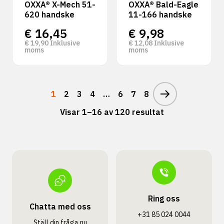
OXXA® X-Mech 51-
OXXA® Bald-Eagle
620 handske
11-166 handske
€
16,45
€
9,98
€
19,90
Inklusive
€
12,08
Inklusive
moms
moms
1
2
3
4
…
6
7
8
Visar 1–16 av 120 resultat
Ring oss
Chatta med oss
+31 85 024 0044
Ställ din fråga nu