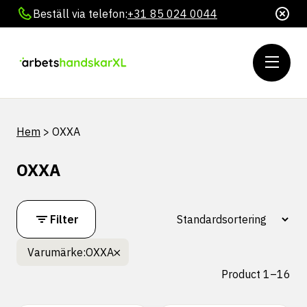
Beställ via telefon:
+31 85 024 0044
Hem
>
OXXA
OXXA
Filter
Varumärke:
OXXA
Product 1–16