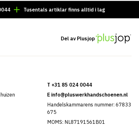
4
Tusentals artiklar finns alltid i lager!
Beställni
Del av Plusjop
T +31 85 024 0044
khuizen
E info@pluswerkhandschoenen.nl
Handelskammarens nummer: 67833
675
MOMS: NL87191561B01