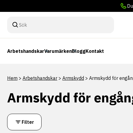
Du
Arbetshandskar
Varumärken
Blogg
Kontakt
Hem
>
Arbetshandskar
>
Armskydd
>
Armskydd för engå
Armskydd för engån
Filter